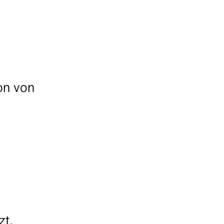
on von
zt.