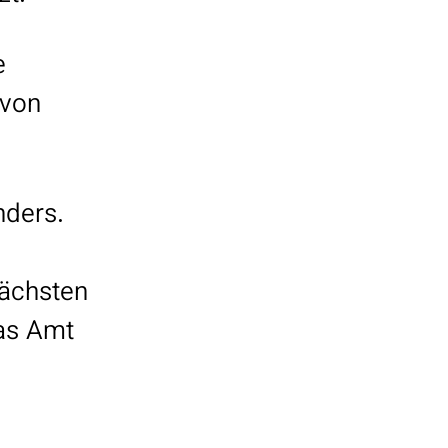
e
 von
nders.
nächsten
as Amt