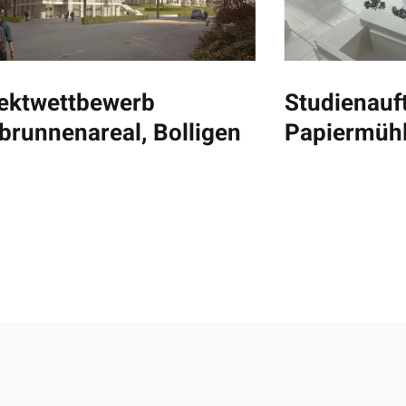
ektwettbewerb
Studienauf
brunnenareal, Bolligen
Papiermühle