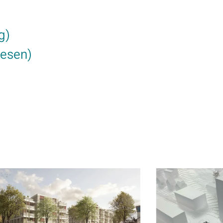
g)
wesen)