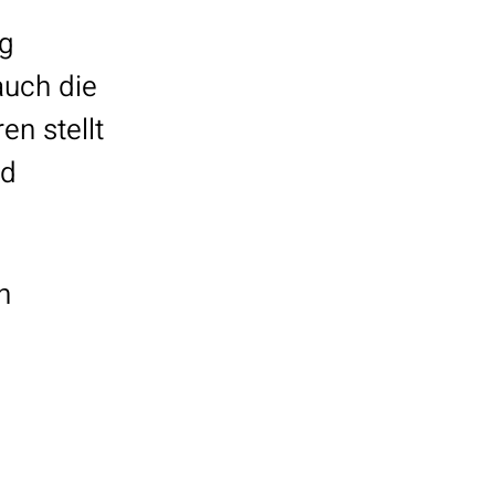
ng
auch die
en stellt
nd
n