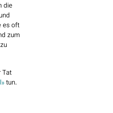
n die
 und
 es oft
end zum
zu
 Tat
l»
tun.