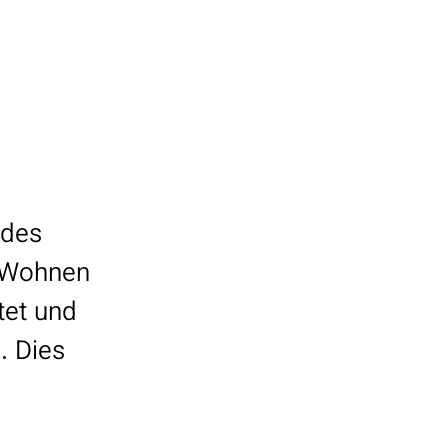
 des
s Wohnen
tet und
. Dies