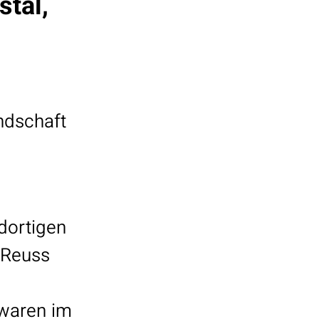
tal,
ndschaft
dortigen
 Reuss
 waren im